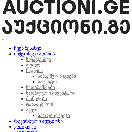
ჩვენ შესახებ
ინტერნეტ მაღაზია
სხვადასხვა
ღვინო
წიგნები
საბავშვო წიგნები
სატესტო
სათამაშოები
სპორტული ინვენტარი
მონეტები
ტანსაცმელი
ავეჯი
საოფისე ავეჯი
რევერსული აუქციონი
კონტაქტი