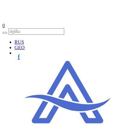
0
RUS
GEO
f