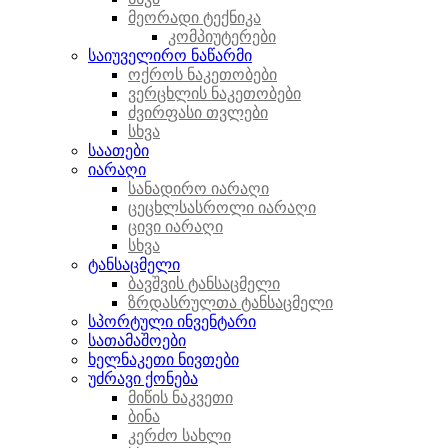
მეორადი ტექნიკა
კომპიუტერები
საიუველირო ნაწარმი
ოქროს ნაკეთობები
ვერცხლის ნაკეთობები
ძვირფასი თვლები
სხვა
საათები
იარაღი
სანადირო იარაღი
ცეცხლსასროლი იარაღი
ცივი იარაღი
სხვა
ტანსაცმელი
ბავშვის ტანსაცმელი
ზრდასრულთა ტანსაცმელი
სპორტული ინვენტარი
სათამაშოები
ხელნაკეთი ნივთები
უძრავი ქონება
მიწის ნაკვეთი
ბინა
კერძო სახლი