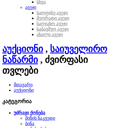
სხვა
ავეჯი
საოფისე ავეჯი
მეორადი ავეჯი
საოჯახო ავეჯი
საბავშვო ავეჯი
ახალი ავეჯი
აუქციონი
,
საიუველირო
ნაწარმი
, ძვირფასი
თვლები
მთავარი
აუქციონი
კატეგორია
უძრავი ქონება
მიწის ნაკვეთი
ბინა