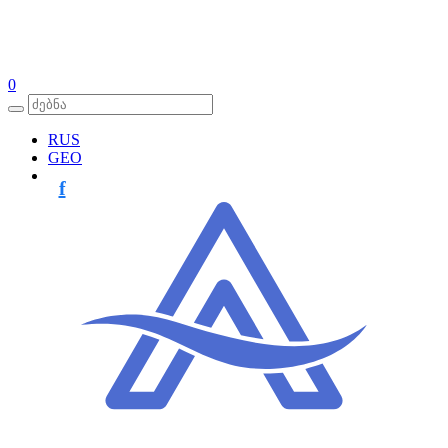
0
RUS
GEO
f