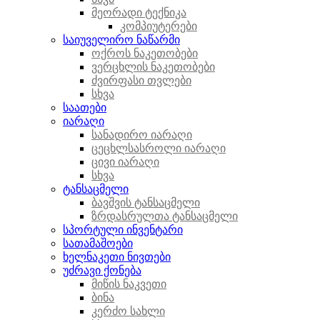
მეორადი ტექნიკა
კომპიუტერები
საიუველირო ნაწარმი
ოქროს ნაკეთობები
ვერცხლის ნაკეთობები
ძვირფასი თვლები
სხვა
საათები
იარაღი
სანადირო იარაღი
ცეცხლსასროლი იარაღი
ცივი იარაღი
სხვა
ტანსაცმელი
ბავშვის ტანსაცმელი
ზრდასრულთა ტანსაცმელი
სპორტული ინვენტარი
სათამაშოები
ხელნაკეთი ნივთები
უძრავი ქონება
მიწის ნაკვეთი
ბინა
კერძო სახლი