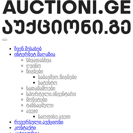
ჩვენ შესახებ
ინტერნეტ მაღაზია
სხვადასხვა
ღვინო
წიგნები
საბავშვო წიგნები
სატესტო
სათამაშოები
სპორტული ინვენტარი
მონეტები
ტანსაცმელი
ავეჯი
საოფისე ავეჯი
რევერსული აუქციონი
კონტაქტი