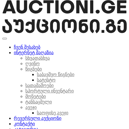
ჩვენ შესახებ
ინტერნეტ მაღაზია
სხვადასხვა
ღვინო
წიგნები
საბავშვო წიგნები
სატესტო
სათამაშოები
სპორტული ინვენტარი
მონეტები
ტანსაცმელი
ავეჯი
საოფისე ავეჯი
რევერსული აუქციონი
კონტაქტი