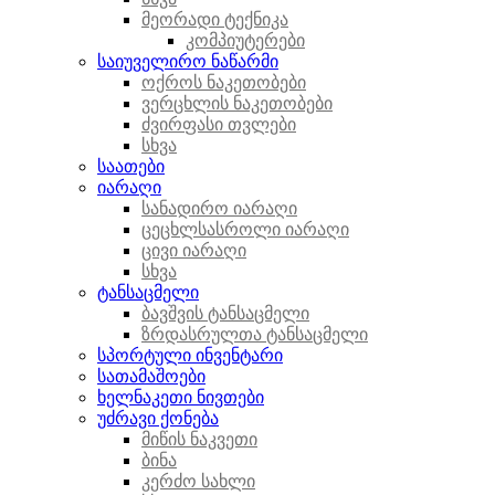
მეორადი ტექნიკა
კომპიუტერები
საიუველირო ნაწარმი
ოქროს ნაკეთობები
ვერცხლის ნაკეთობები
ძვირფასი თვლები
სხვა
საათები
იარაღი
სანადირო იარაღი
ცეცხლსასროლი იარაღი
ცივი იარაღი
სხვა
ტანსაცმელი
ბავშვის ტანსაცმელი
ზრდასრულთა ტანსაცმელი
სპორტული ინვენტარი
სათამაშოები
ხელნაკეთი ნივთები
უძრავი ქონება
მიწის ნაკვეთი
ბინა
კერძო სახლი