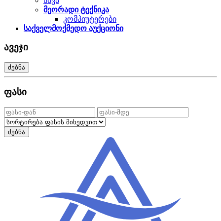
სხვა
მეორადი ტექნიკა
კომპიუტერები
საქველმოქმედო აუქციონი
ავეჯი
ძებნა
ფასი
ძებნა