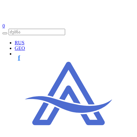
0
RUS
GEO
f