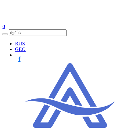
0
RUS
GEO
f