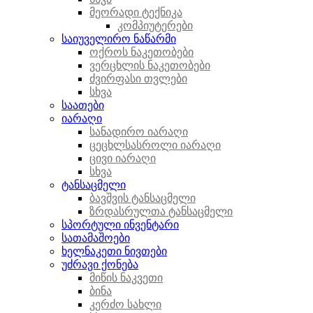
მეორადი ტექნიკა
კომპიუტერები
საიუველირო ნაწარმი
ოქროს ნაკეთობები
ვერცხლის ნაკეთობები
ძვირფასი თვლები
სხვა
საათები
იარაღი
სანადირო იარაღი
ცეცხლსასროლი იარაღი
ცივი იარაღი
სხვა
ტანსაცმელი
ბავშვის ტანსაცმელი
ზრდასრულთა ტანსაცმელი
სპორტული ინვენტარი
სათამაშოები
ხელნაკეთი ნივთები
უძრავი ქონება
მიწის ნაკვეთი
ბინა
კერძო სახლი