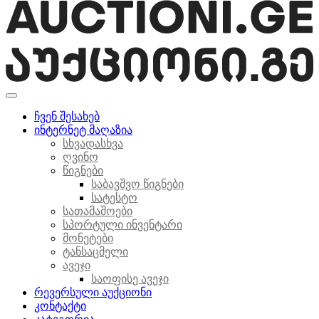
ჩვენ შესახებ
ინტერნეტ მაღაზია
სხვადასხვა
ღვინო
წიგნები
საბავშვო წიგნები
სატესტო
სათამაშოები
სპორტული ინვენტარი
მონეტები
ტანსაცმელი
ავეჯი
საოფისე ავეჯი
რევერსული აუქციონი
კონტაქტი