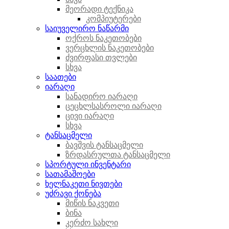
მეორადი ტექნიკა
კომპიუტერები
საიუველირო ნაწარმი
ოქროს ნაკეთობები
ვერცხლის ნაკეთობები
ძვირფასი თვლები
სხვა
საათები
იარაღი
სანადირო იარაღი
ცეცხლსასროლი იარაღი
ცივი იარაღი
სხვა
ტანსაცმელი
ბავშვის ტანსაცმელი
ზრდასრულთა ტანსაცმელი
სპორტული ინვენტარი
სათამაშოები
ხელნაკეთი ნივთები
უძრავი ქონება
მიწის ნაკვეთი
ბინა
კერძო სახლი