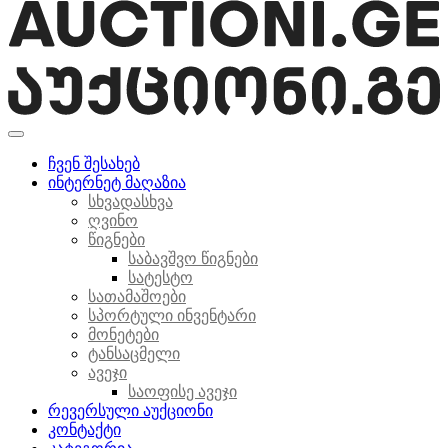
ჩვენ შესახებ
ინტერნეტ მაღაზია
სხვადასხვა
ღვინო
წიგნები
საბავშვო წიგნები
სატესტო
სათამაშოები
სპორტული ინვენტარი
მონეტები
ტანსაცმელი
ავეჯი
საოფისე ავეჯი
რევერსული აუქციონი
კონტაქტი