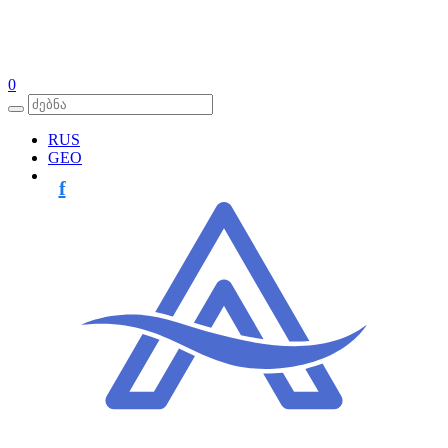
0
RUS
GEO
f