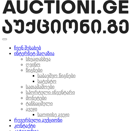
ჩვენ შესახებ
ინტერნეტ მაღაზია
სხვადასხვა
ღვინო
წიგნები
საბავშვო წიგნები
სატესტო
სათამაშოები
სპორტული ინვენტარი
მონეტები
ტანსაცმელი
ავეჯი
საოფისე ავეჯი
რევერსული აუქციონი
კონტაქტი