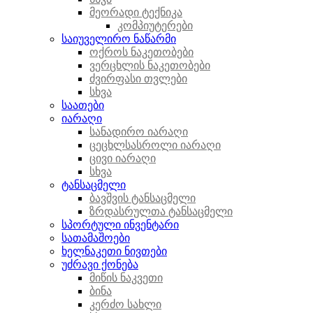
მეორადი ტექნიკა
კომპიუტერები
საიუველირო ნაწარმი
ოქროს ნაკეთობები
ვერცხლის ნაკეთობები
ძვირფასი თვლები
სხვა
საათები
იარაღი
სანადირო იარაღი
ცეცხლსასროლი იარაღი
ცივი იარაღი
სხვა
ტანსაცმელი
ბავშვის ტანსაცმელი
ზრდასრულთა ტანსაცმელი
სპორტული ინვენტარი
სათამაშოები
ხელნაკეთი ნივთები
უძრავი ქონება
მიწის ნაკვეთი
ბინა
კერძო სახლი