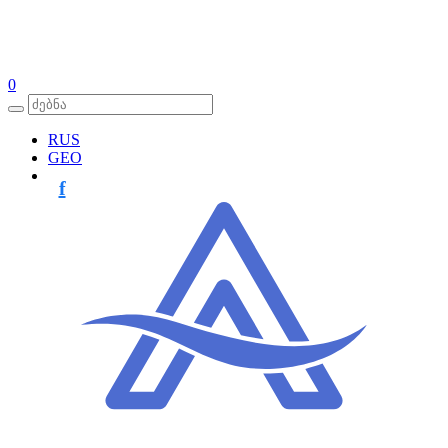
0
RUS
GEO
f