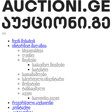
ჩვენ შესახებ
ინტერნეტ მაღაზია
სხვადასხვა
ღვინო
წიგნები
საბავშვო წიგნები
სატესტო
სათამაშოები
სპორტული ინვენტარი
მონეტები
ტანსაცმელი
ავეჯი
საოფისე ავეჯი
რევერსული აუქციონი
კონტაქტი