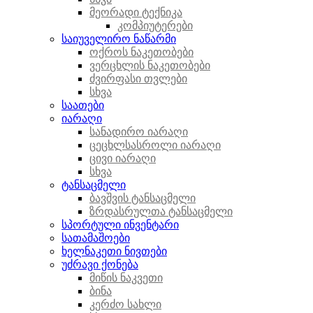
მეორადი ტექნიკა
კომპიუტერები
საიუველირო ნაწარმი
ოქროს ნაკეთობები
ვერცხლის ნაკეთობები
ძვირფასი თვლები
სხვა
საათები
იარაღი
სანადირო იარაღი
ცეცხლსასროლი იარაღი
ცივი იარაღი
სხვა
ტანსაცმელი
ბავშვის ტანსაცმელი
ზრდასრულთა ტანსაცმელი
სპორტული ინვენტარი
სათამაშოები
ხელნაკეთი ნივთები
უძრავი ქონება
მიწის ნაკვეთი
ბინა
კერძო სახლი