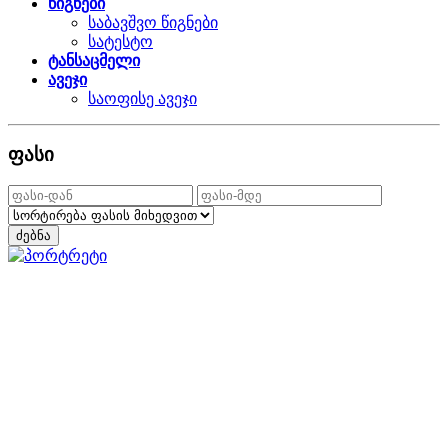
წიგნები
საბავშვო წიგნები
სატესტო
ტანსაცმელი
ავეჯი
საოფისე ავეჯი
ფასი
ძებნა