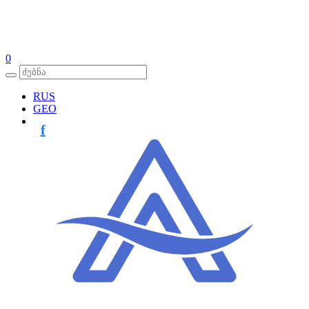
0
RUS
GEO
f