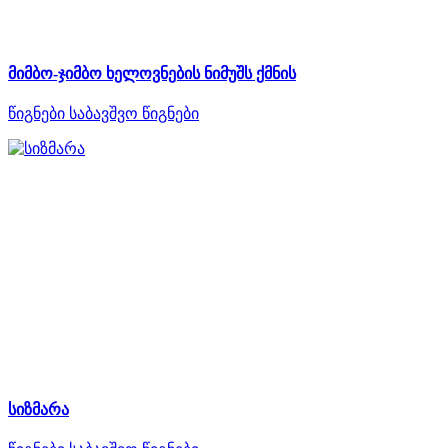
მიმბო-ჯიმბო ხელოვნების ნიმუშს ქმნის
წიგნები
საბავშვო წიგნები
სიზმარა