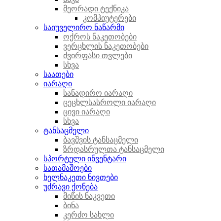
მეორადი ტექნიკა
კომპიუტერები
საიუველირო ნაწარმი
ოქროს ნაკეთობები
ვერცხლის ნაკეთობები
ძვირფასი თვლები
სხვა
საათები
იარაღი
სანადირო იარაღი
ცეცხლსასროლი იარაღი
ცივი იარაღი
სხვა
ტანსაცმელი
ბავშვის ტანსაცმელი
ზრდასრულთა ტანსაცმელი
სპორტული ინვენტარი
სათამაშოები
ხელნაკეთი ნივთები
უძრავი ქონება
მიწის ნაკვეთი
ბინა
კერძო სახლი