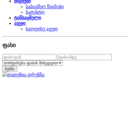
წიგნები
საბავშვო წიგნები
სატესტო
ტანსაცმელი
ავეჯი
საოფისე ავეჯი
ფასი
ძებნა