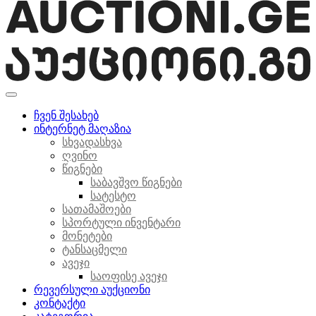
ჩვენ შესახებ
ინტერნეტ მაღაზია
სხვადასხვა
ღვინო
წიგნები
საბავშვო წიგნები
სატესტო
სათამაშოები
სპორტული ინვენტარი
მონეტები
ტანსაცმელი
ავეჯი
საოფისე ავეჯი
რევერსული აუქციონი
კონტაქტი