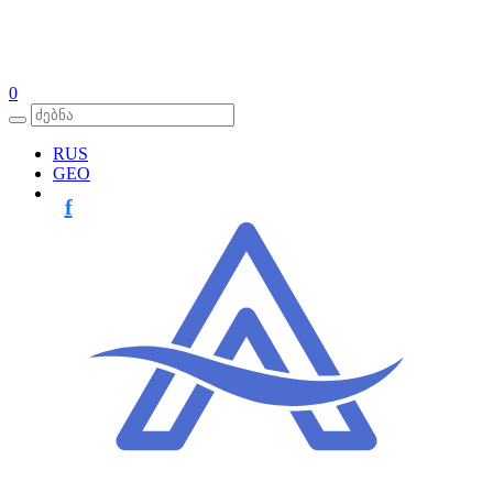
0
RUS
GEO
f